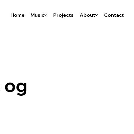
Home
Music
Projects
About
Contact
e og