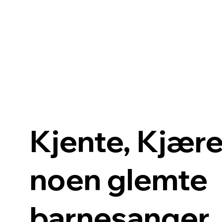
Kjente, Kjær
noen glemte
barnesanger