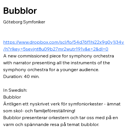
Bubblor
Göteborg Symfoniker
https://www.dropbox.com/scl/fo/54d76f1hi22x9g0y1j34v
/h?rlkey=5sevjnt8u09b27mr2wutr191v&e=2&dl=0
A new commissioned piece for symphony orchestra 
with narrator presenting all the instruments of the 
symphony orchestra for a younger audience.
Duration: 40 min.
In Swedish:
Bubblor
Äntligen ett nyskrivet verk för symfoniorkester - ämnat 
som skol- och familjeföreställning!
Bubblor presenterar orkestern och tar oss med på en 
varm och spännande resa på temat bubblor.