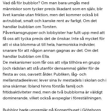
Vad då för bubblor? Om man bara umgås med 
människor som tycker precis likadant som en själv, blir 
livet kanske utan friktion, men det kommer också bli 
avtrubbat, smalt och kanske rent av farligt. Om det 
handlar bubblan om Torsten.
Påverkansgrupper och lobbyister har fullt upp med att 
få oss att tycka precis det de önskar. Inte så mycket för 
att vi ska blomma ut till hela, harmoniska individer, 
snarare för att någon annan gagnas av det. Om det 
handlar bubblan om Ella.
De mekanismer som får oss att vilja tillhöra en grupp 
(och rädslan att stå utanför densamma) gäller för de 
flesta av oss, oavsett ålder. Publiken, låg- och 
mellanstadieelever, lever sina liv mestadels i skolan och i 
sina skärmar. Ibland hinns förstås familj och 
fritidsaktiviteter med, men de två bubblorna är väldigt 
dominerande, vilket också avspeglar i föreställningen.
Bubblor hade urpremiär på Konserthuset i Göteborg 