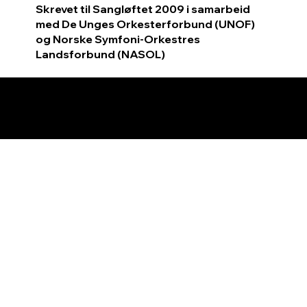
Skrevet til Sangløftet 2009 i samarbeid
med De Unges Orkesterforbund (UNOF)
og Norske Symfoni-Orkestres
Landsforbund (NASOL)
© 2026 by Tormod Tvete Vik / TTV
Music.