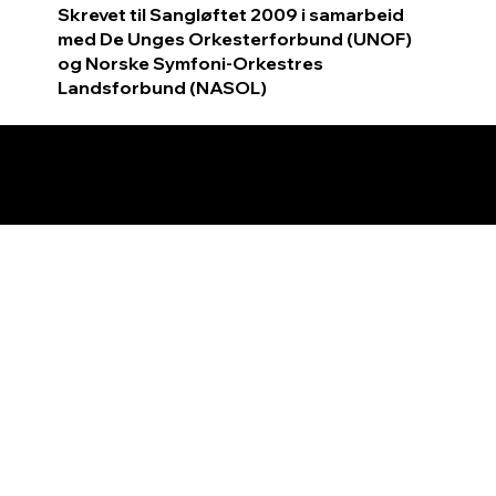
Skrevet til Sangløftet 2009 i samarbeid
med De Unges Orkesterforbund (UNOF)
og Norske Symfoni-Orkestres
Landsforbund (NASOL)
© 2026 by Tormod Tvete Vik / TTV
Music.